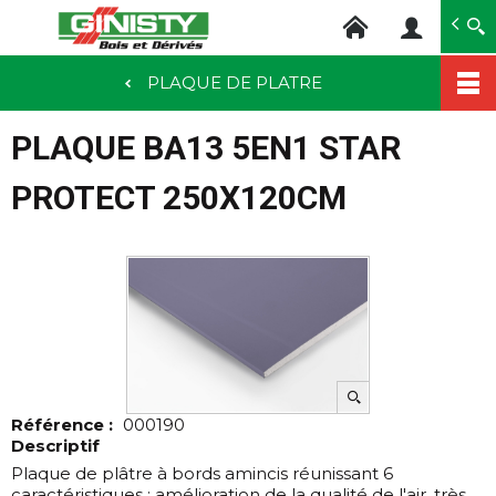
Ginisty Bois
Négoce bois
PLAQUE DE PLATRE
Aller
au
PLAQUE BA13 5EN1 STAR
contenu
principal
PROTECT 250X120CM
Référence :
000190
Descriptif
Plaque de plâtre à bords amincis réunissant 6
caractéristiques : amélioration de la qualité de l'air, très