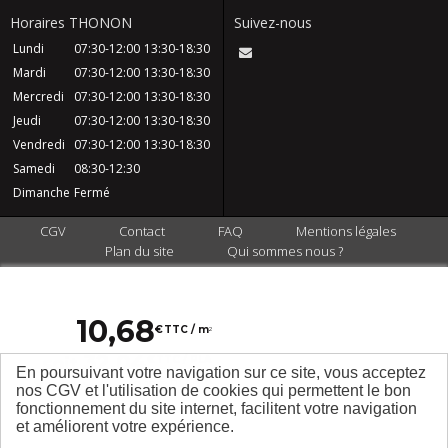
Horaires THONON
Suivez-nous
Lundi
07:30-12:00
13:30-18:30
Mardi
07:30-12:00
13:30-18:30
Mercredi
07:30-12:00
13:30-18:30
Jeudi
07:30-12:00
13:30-18:30
Vendredi
07:30-12:00
13:30-18:30
Samedi
08:30-12:30
Dimanche
Fermé
CGV
Contact
FAQ
Mentions légales
Plan du site
Qui sommes nous ?
10
,
68
€
TTC / m
2
32
,
04
soit
€
TTC / PLA
En poursuivant votre navigation sur ce site, vous acceptez
€ HT / PLA
0,19
Dont écotaxe :
nos CGV et l'utilisation de cookies qui permettent le bon
fonctionnement du site internet, facilitent votre navigation
et améliorent votre expérience.