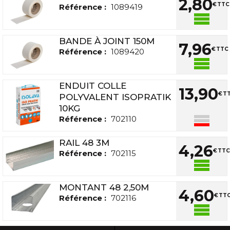
2
,
80
€
TTC 
Référence :
1089419
BANDE À JOINT 150M
7
,
96
€
TTC 
Référence :
1089420
ENDUIT COLLE
13
,
90
€
TT
POLYVALENT ISOPRATIK
10KG
Référence :
702110
RAIL 48 3M
4
,
26
€
TTC 
Référence :
702115
MONTANT 48 2,50M
4
,
60
€
TTC
Référence :
702116