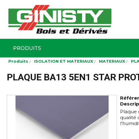
Ginisty Bois
Négoce boi
PRODUITS
Aller
Produits
ISOLATION ET MATERIAUX
MATERIAUX
PL
au
contenu
principal
PLAQUE BA13 5EN1 STAR PRO
Référe
Descrip
Plaque d
qualité 
l'humidi