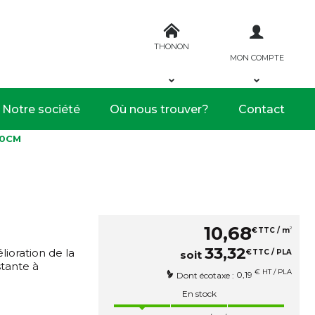
THONON
MON COMPTE
Notre société
Où nous trouver?
Contact
20CM
10
,
68
2
€
TTC / m
33
,
32
lioration de la
€
TTC / PLA
soit
stante à
€ HT / PLA
0,19
Dont écotaxe :
En stock