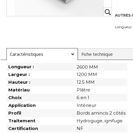
AUTRES 
Longueur
Caractéristiques
Fiche technique
Longueur :
2600 MM
Largeur :
1200 MM
Hauteur :
12.5 MM
Matériau
Plâtre
Choix
6 en 1
Application
Intérieur
Profil
Bords amincis 2 côtés
Traitement
Hydroguge, ignifuge
Certification
NF