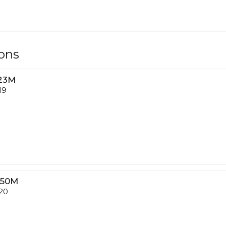
lons
23M
19
150M
20