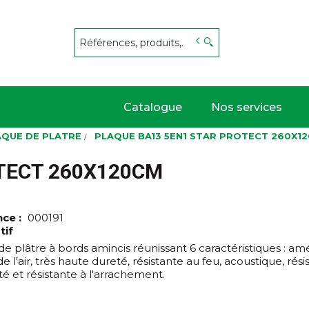
s
Catalogue
Nos services
AQUE DE PLATRE
PLAQUE BA13 5EN1 STAR PROTECT 260X1
TECT 260X120CM
nce :
000191
tif
e plâtre à bords amincis réunissant 6 caractéristiques : amé
de l'air, très haute dureté, résistante au feu, acoustique, rési
té et résistante à l'arrachement.