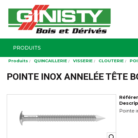
Ginisty Bois
Négoce boi
PRODUITS
Aller
Produits
QUINCAILLERIE
VISSERIE
CLOUTERIE
POI
au
contenu
principal
POINTE INOX ANNELÉE TÊTE B
Référe
Descrip
Pointe 