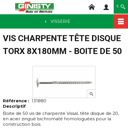
Ginisty Bois
Négoce bois
VISSERIE
Aller
au
VIS CHARPENTE TÊTE DISQUE
contenu
principal
TORX 8X180MM - BOITE DE 50
Référence :
131880
Descriptif
Boite de 50 vis de charpente Vissal, tête disque de 20,
en acier zingué bichromaté homologuées pour la
construction bois.