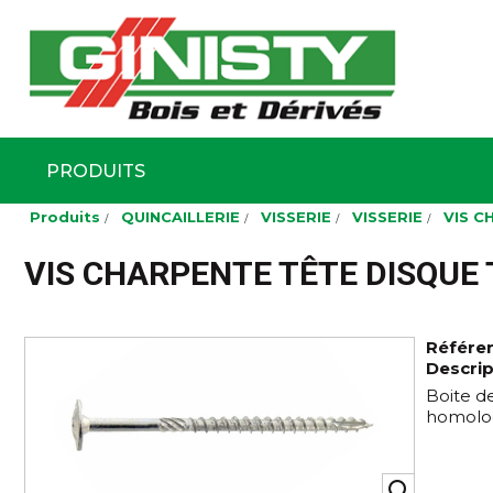
Ginisty Bois
Négoce boi
PRODUITS
Aller
Produits
QUINCAILLERIE
VISSERIE
VISSERIE
VIS C
au
contenu
principal
VIS CHARPENTE TÊTE DISQUE 
Référe
Descrip
Boite de
homolog