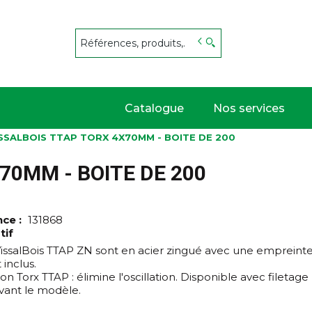
s
Catalogue
Nos services
ISSALBOIS TTAP TORX 4X70MM - BOITE DE 200
70MM - BOITE DE 200
nce :
131868
tif
 VissalBois TTAP ZN sont en acier zingué avec une empreint
inclus.
on Torx TTAP : élimine l'oscillation. Disponible avec filetage p
ivant le modèle.