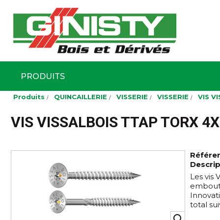
Ginisty Bois
Négoce boi
PRODUITS
Aller
Produits
QUINCAILLERIE
VISSERIE
VISSERIE
VIS V
au
contenu
principal
VIS VISSALBOIS TTAP TORX 4X
Référe
Descrip
Les vis
embout 
Innovati
total su