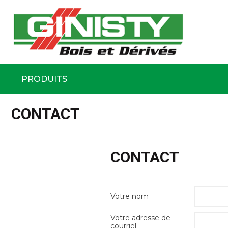
Ginisty Bois
Négoce boi
PRODUITS
Aller
au
CONTACT
contenu
principal
CONTACT
Votre nom
Votre adresse de
courriel