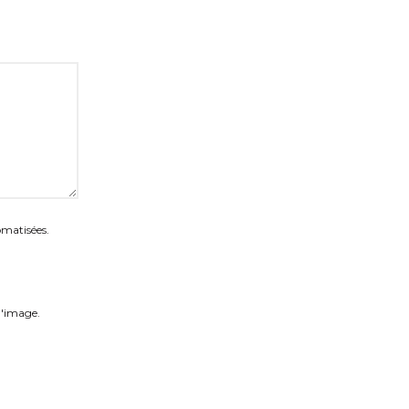
omatisées.
 l'image.