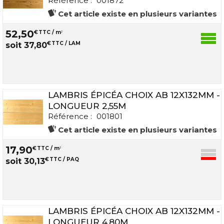
Référence :
001872
Cet article existe en plusieurs variantes
52
,
50
€
TTC / m
2
€
TTC / LAM
soit
37
,
80
LAMBRIS ÉPICÉA CHOIX AB 12X132MM -
LONGUEUR 2,55M
Référence :
001801
Cet article existe en plusieurs variantes
17
,
90
€
TTC / m
2
€
TTC / PAQ
soit
30
,
13
LAMBRIS ÉPICÉA CHOIX AB 12X132MM -
LONGUEUR 4,80M