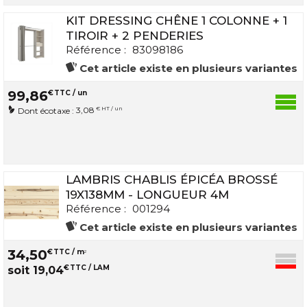
KIT DRESSING CHÊNE 1 COLONNE + 1
TIROIR + 2 PENDERIES
Référence :
83098186
Cet article existe en plusieurs variantes
99
,
86
€
TTC / un
3,08
€ HT / un
Dont écotaxe :
LAMBRIS CHABLIS ÉPICÉA BROSSÉ
19X138MM - LONGUEUR 4M
Référence :
001294
Cet article existe en plusieurs variantes
34
,
50
€
TTC / m
2
€
TTC / LAM
soit
19
,
04