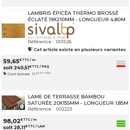
LAMBRIS ÉPICÉA THERMO BROSSÉ
ÉCLATÉ 19X210MM - LONGUEUR 4,80M
Référence :
001526
Cet article existe en plusieurs variantes
59
,
65
€
TTC / m
2
€
TTC / PAQ
soit
240
,
51
0,1
€ HT / PAQ
Dont écotaxe :
LAME DE TERRASSE BAMBOU
SATURÉE 20X155MM - LONGUEUR 1,85M
Référence :
002223
98
,
02
€
TTC / m
2
€
TTC / LAM
soit
28
,
11