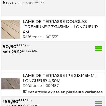
0,84
€ HT / LAM
Dont écotaxe :
LAME DE TERRASSE DOUGLAS
"PREMIUM" 27X145MM - LONGUEUR
4M
Référence :
001555
50
,
90
€
TTC / m
2
€
TTC / LAM
soit
29
,
52
LAME DE TERRASSE IPE 21X145MM -
LONGUEUR 4,30M
Référence :
000187
Cet article existe en plusieurs variantes
159
,
90
€
TTC / m
2
€
TTC / LAM