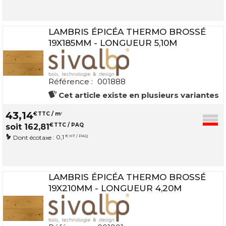
LAMBRIS ÉPICÉA THERMO BROSSÉ
19X185MM - LONGUEUR 5,10M
Référence :
001888
Cet article existe en plusieurs variantes
43
,
14
€
TTC / m
2
€
TTC / PAQ
soit
162
,
81
0,1
€ HT / PAQ
Dont écotaxe :
LAMBRIS ÉPICÉA THERMO BROSSÉ
19X210MM - LONGUEUR 4,20M