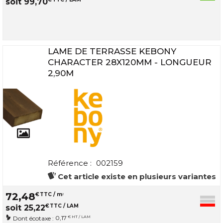
soit
99
,
70
LAME DE TERRASSE KEBONY
CHARACTER 28X120MM - LONGUEUR
2,90M
Référence :
002159
Cet article existe en plusieurs variantes
72
,
48
€
TTC / m
2
€
TTC / LAM
soit
25
,
22
0,17
€ HT / LAM
Dont écotaxe :