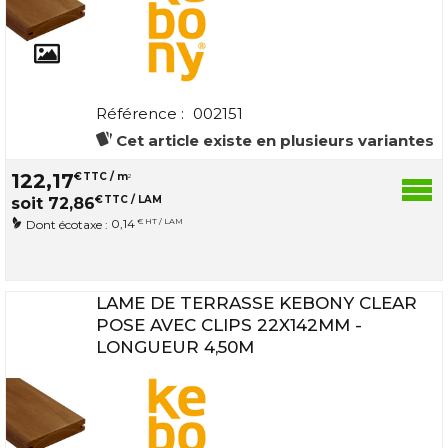
Référence :
002151
Cet article existe en plusieurs variantes
122
,
17
€
TTC / m
2
€
TTC / LAM
soit
72
,
86
0,14
€ HT / LAM
Dont écotaxe :
LAME DE TERRASSE KEBONY CLEAR
POSE AVEC CLIPS 22X142MM -
LONGUEUR 4,50M