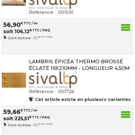
Référence :
001591
56
,
90
€
TTC / m
2
€
TTC / PAQ
soit
106
,
12
0,1
€ HT / PAQ
Dont écotaxe :
LAMBRIS ÉPICÉA THERMO BROSSÉ
ÉCLATÉ 19X210MM - LONGUEUR 4,50M
Référence :
001726
Cet article existe en plusieurs variantes
59
,
66
€
TTC / m
2
€
TTC / PAQ
soit
225
,
51
0,1
€ HT / PAQ
Dont écotaxe :