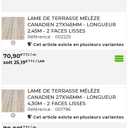
LAME DE TERRASSE MÉLÈZE
CANADIEN 27X145MM - LONGUEUR
2,45M - 2 FACES LISSES
Référence :
002225
Cet article existe en plusieurs variantes
70
,
90
€
TTC / m
2
€
TTC / LAM
soit
25
,
19
LAME DE TERRASSE MÉLÈZE
CANADIEN 27X145MM - LONGUEUR
4,30M - 2 FACES LISSES
Référence :
001796
Cet article existe en plusieurs variantes
€
TTC / m
2