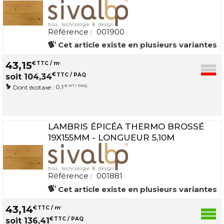
Référence :
001900
Cet article existe en plusieurs variantes
43
,
15
€
TTC / m
2
€
TTC / PAQ
soit
104
,
34
0,1
€ HT / PAQ
Dont écotaxe :
LAMBRIS ÉPICÉA THERMO BROSSÉ
19X155MM - LONGUEUR 5,10M
Référence :
001881
Cet article existe en plusieurs variantes
43
,
14
€
TTC / m
2
€
TTC / PAQ
soit
136
,
41