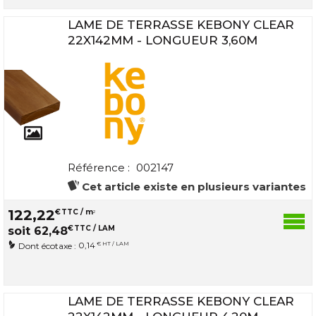
LAME DE TERRASSE KEBONY CLEAR
22X142MM - LONGUEUR 3,60M
Référence :
002147
Cet article existe en plusieurs variantes
122
,
22
€
TTC / m
2
€
TTC / LAM
soit
62
,
48
0,14
€ HT / LAM
Dont écotaxe :
LAME DE TERRASSE KEBONY CLEAR