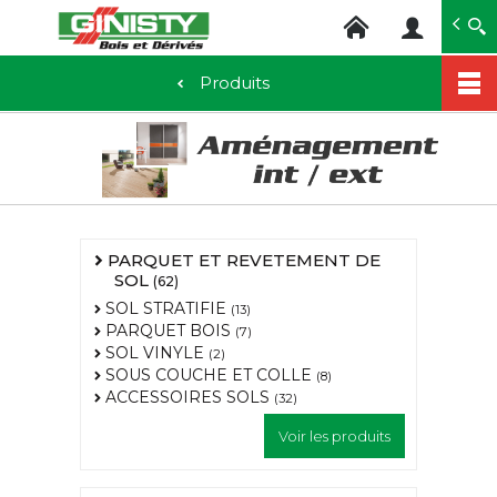
Ginisty Bois
Négoce bois
Produits
Aller
au
contenu
principal
PARQUET ET REVETEMENT DE
SOL
(62)
SOL STRATIFIE
(13)
PARQUET BOIS
(7)
SOL VINYLE
(2)
SOUS COUCHE ET COLLE
(8)
ACCESSOIRES SOLS
(32)
Voir les produits