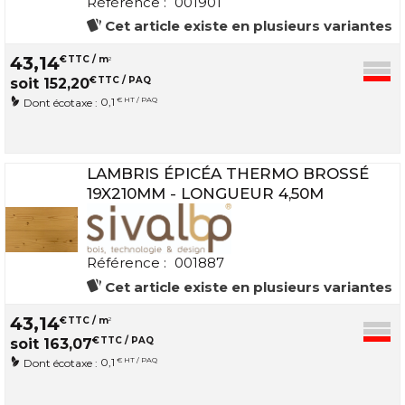
Référence :
001901
Cet article existe en plusieurs variantes
43
,
14
€
TTC / m
2
€
TTC / PAQ
soit
152
,
20
0,1
€ HT / PAQ
Dont écotaxe :
LAMBRIS ÉPICÉA THERMO BROSSÉ
19X210MM - LONGUEUR 4,50M
Référence :
001887
Cet article existe en plusieurs variantes
43
,
14
€
TTC / m
2
€
TTC / PAQ
soit
163
,
07
0,1
€ HT / PAQ
Dont écotaxe :