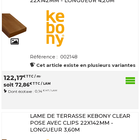
22X142MM - LONGUEUR 4,20M
Référence :
002148
Cet article existe en plusieurs variantes
122
,
17
€
TTC / m
2
€
TTC / LAM
soit
72
,
86
0,14
€ HT / LAM
Dont écotaxe :
LAME DE TERRASSE KEBONY CLEAR
POSE AVEC CLIPS 22X142MM -
LONGUEUR 3,60M