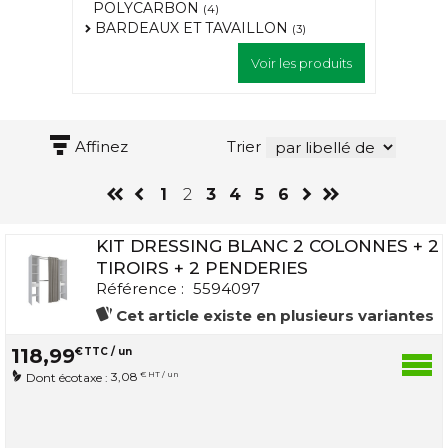
POLYCARBON
(4)
BARDEAUX ET TAVAILLON
(3)
Voir les produits
Affinez
Trier
1
2
3
4
5
6
KIT DRESSING BLANC 2 COLONNES + 2
TIROIRS + 2 PENDERIES
Référence :
5594097
Cet article existe en plusieurs variantes
118
,
99
€
TTC / un
3,08
€ HT / un
Dont écotaxe :