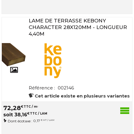
LAME DE TERRASSE KEBONY
CHARACTER 28X120MM - LONGUEUR
4,40M
Référence :
002146
Cet article existe en plusieurs variantes
72
,
28
€
TTC / m
2
€
TTC / LAM
soit
38
,
16
0,17
€ HT / LAM
Dont écotaxe :