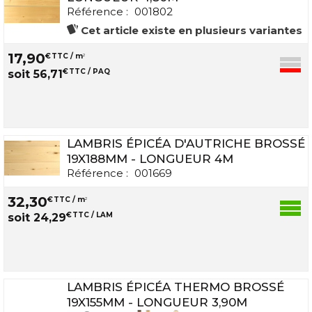
Référence :
001802
Cet article existe en plusieurs variantes
17
,
90
€
TTC / m
2
€
TTC / PAQ
soit
56
,
71
LAMBRIS ÉPICÉA D'AUTRICHE BROSSÉ
19X188MM - LONGUEUR 4M
Référence :
001669
32
,
30
€
TTC / m
2
€
TTC / LAM
soit
24
,
29
LAMBRIS ÉPICÉA THERMO BROSSÉ
19X155MM - LONGUEUR 3,90M