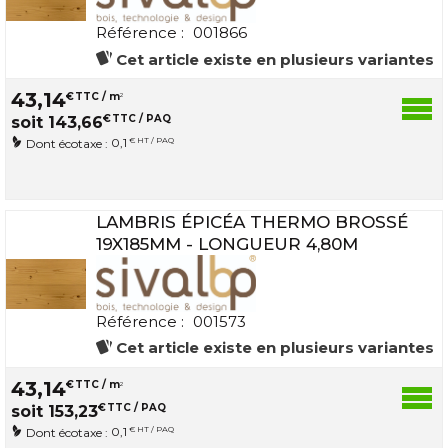
Référence :
001866
Cet article existe en plusieurs variantes
43
,
14
€
TTC / m
2
€
TTC / PAQ
soit
143
,
66
0,1
€ HT / PAQ
Dont écotaxe :
LAMBRIS ÉPICÉA THERMO BROSSÉ
19X185MM - LONGUEUR 4,80M
Référence :
001573
Cet article existe en plusieurs variantes
43
,
14
€
TTC / m
2
€
TTC / PAQ
soit
153
,
23
0,1
€ HT / PAQ
Dont écotaxe :