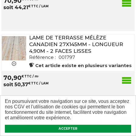
70
,
90
€
TTC / LAM
soit
44
,
21
LAME DE TERRASSE MÉLÈZE
CANADIEN 27X145MM - LONGUEUR
4,90M - 2 FACES LISSES
Référence :
001797
Cet article existe en plusieurs variantes
70
,
90
€
TTC / m
2
€
TTC / LAM
soit
50
,
37
En poursuivant votre navigation sur ce site, vous acceptez
nos CGV et l'utilisation de cookies qui permettent le bon
fonctionnement du site internet, facilitent votre navigation
LAME DE TERRASSE PADOUK
et améliorent votre expérience.
21X145MM - LONGUEUR 1,25M
Référence :
000360
ACCEPTER
Cet article existe en plusieurs variantes