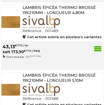
LAMBRIS ÉPICÉA THERMO BROSSÉ
19X210MM - LONGUEUR 4,80M
Référence :
001489
Cet article existe en plusieurs variantes
43
,
13
€
TTC / m
2
€
TTC / PAQ
soit
173
,
90
0,1
€ HT / PAQ
Dont écotaxe :
LAMBRIS ÉPICÉA THERMO BROSSÉ
19X210MM - LONGUEUR 5,10M
Référence :
001488
Cet article existe en plusieurs variantes