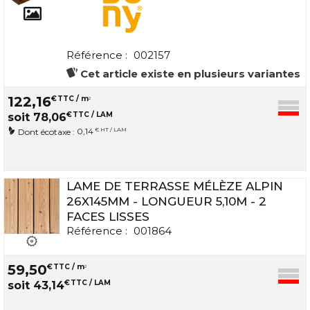
Référence :
002157
Cet article existe en plusieurs variantes
122
,
16
€
TTC / m
2
€
TTC / LAM
soit
78
,
06
0,14
€ HT / LAM
Dont écotaxe :
LAME DE TERRASSE MÉLÈZE ALPIN
26X145MM - LONGUEUR 5,10M - 2
FACES LISSES
Référence :
001864
59
,
50
€
TTC / m
2
€
TTC / LAM
soit
43
,
14