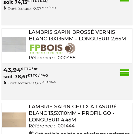
€
TTC / PAQ
soit
74
,
13
0,07
€ HT / PAQ
Dont écotaxe :
LAMBRIS SAPIN BROSSÉ VERNIS
BLANC 13X135MM - LONGUEUR 2,65M
Référence :
000488
43
,
94
€
TTC / m
2
€
TTC / PAQ
soit
78
,
61
0,07
€ HT / PAQ
Dont écotaxe :
LAMBRIS SAPIN CHOIX A LASURÉ
BLANC 13,5X110MM - PROFIL GO -
LONGUEUR 4,45M
Référence :
001444
Cet article existe en plusieurs variantes