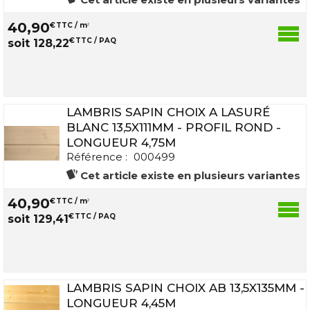
40
,
90
€
TTC / m
2
€
TTC / PAQ
soit
128
,
22
LAMBRIS SAPIN CHOIX A LASURÉ
BLANC 13,5X111MM - PROFIL ROND -
LONGUEUR 4,75M
Référence :
000499
Cet article existe en plusieurs variantes
40
,
90
€
TTC / m
2
€
TTC / PAQ
soit
129
,
41
LAMBRIS SAPIN CHOIX AB 13,5X135MM -
LONGUEUR 4,45M