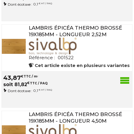
0,1
€ HT / PAQ
Dont écotaxe :
LAMBRIS ÉPICÉA THERMO BROSSÉ
19X185MM - LONGUEUR 2,52M
Référence :
001522
Cet article existe en plusieurs variantes
43
,
87
€
TTC / m
2
€
TTC / PAQ
soit
81
,
82
0,1
€ HT / PAQ
Dont écotaxe :
LAMBRIS ÉPICÉA THERMO BROSSÉ
19X185MM - LONGUEUR 4,50M