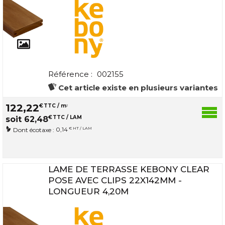
Référence :
002155
Cet article existe en plusieurs variantes
122
,
22
€
TTC / m
2
€
TTC / LAM
soit
62
,
48
0,14
€ HT / LAM
Dont écotaxe :
LAME DE TERRASSE KEBONY CLEAR
POSE AVEC CLIPS 22X142MM -
LONGUEUR 4,20M