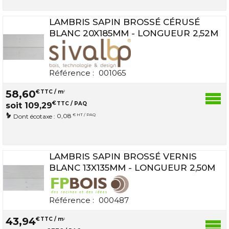
LAMBRIS SAPIN BROSSÉ CÉRUSÉ
BLANC 20X185MM - LONGUEUR 2,52M
Référence :
001065
58
,
60
€
TTC / m
2
€
TTC / PAQ
soit
109
,
29
0,08
€ HT / PAQ
Dont écotaxe :
LAMBRIS SAPIN BROSSÉ VERNIS
BLANC 13X135MM - LONGUEUR 2,50M
Référence :
000487
43
,
94
€
TTC / m
2