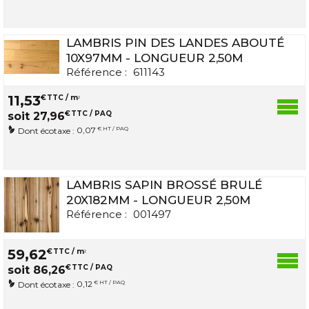
LAMBRIS PIN DES LANDES ABOUTÉ
10X97MM - LONGUEUR 2,50M
Référence :
611143
11
,
53
€
TTC / m
2
€
TTC / PAQ
soit
27
,
96
0,07
€ HT / PAQ
Dont écotaxe :
LAMBRIS SAPIN BROSSÉ BRULÉ
20X182MM - LONGUEUR 2,50M
Référence :
001497
59
,
62
€
TTC / m
2
€
TTC / PAQ
soit
86
,
26
0,12
€ HT / PAQ
Dont écotaxe :