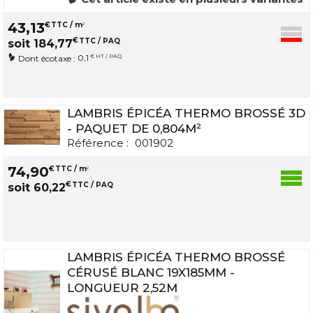
43
,
13
€
TTC / m
2
€
TTC / PAQ
soit
184
,
77
0,1
€ HT / PAQ
Dont écotaxe :
LAMBRIS ÉPICÉA THERMO BROSSÉ 3D
- PAQUET DE 0,804M²
Référence :
001902
74
,
90
€
TTC / m
2
€
TTC / PAQ
soit
60
,
22
LAMBRIS ÉPICÉA THERMO BROSSÉ
CÉRUSÉ BLANC 19X185MM -
LONGUEUR 2,52M